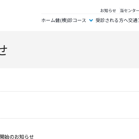
お知らせ
当センタ
ホーム
健(検)診コース
受診される方へ
交通
せ
約開始のお知らせ