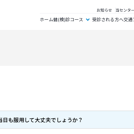
お知らせ
当センタ
ホーム
健(検)診コース
受診される方へ
交通
当日も服用して大丈夫でしょうか？